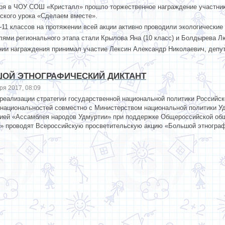
бря в ЧОУ СОШ «Кристалл» прошло торжественное награждение участник
ского урока «Сделаем вместе».
-11 классов на протяжении всей акции активно проводили экологические 
ями регионального этапа стали Крылова Яна (10 класс) и Болдырева Лю
ии награждения принимал участие Лексин Александр Николаевич, депутат
ОЙ ЭТНОГРАФИЧЕСКИЙ ДИКТАНТ
ря 2017, 08:09
реализации стратегии государственной национальной политики Российск
 национальностей совместно с Министерством национальной политики У
цией «Ассамблея народов Удмуртии» при поддержке Общероссийской общ
» проводят Всероссийскую просветительскую акцию «Большой этнографи