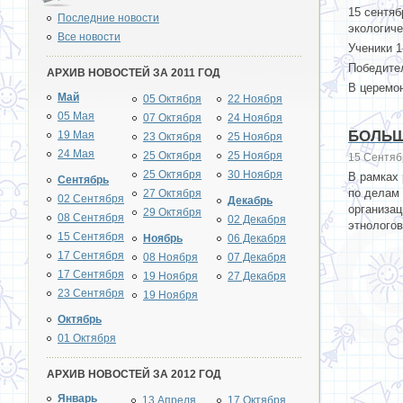
15 сентя
Последние новости
экологиче
Все новости
Ученики 1
Победител
АРХИВ НОВОСТЕЙ ЗА 2011 ГОД
В церемон
Май
05 Октября
22 Ноября
05 Мая
07 Октября
24 Ноября
БОЛЬШ
19 Мая
23 Октября
25 Ноября
24 Мая
25 Октября
25 Ноября
15 Сентяб
25 Октября
30 Ноября
В рамках 
Сентябрь
по делам
27 Октября
02 Сентября
Декабрь
организа
29 Октября
08 Сентября
02 Декабря
этнологов
15 Сентября
Ноябрь
06 Декабря
17 Сентября
08 Ноября
07 Декабря
17 Сентября
19 Ноября
27 Декабря
23 Сентября
19 Ноября
Октябрь
01 Октября
АРХИВ НОВОСТЕЙ ЗА 2012 ГОД
Январь
13 Апреля
17 Октября