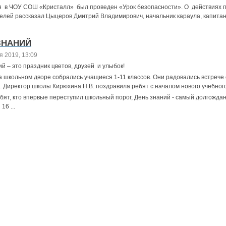
я в ЧОУ СОШ «Кристалл» был проведен «Урок безопасности». О действиях п
елей рассказал Цыцеров Дмитрий Владимирович, начальник караула, капита
ЗНАНИЙ
я 2019, 13:09
й – это праздник цветов, друзей и улыбок!
а школьном дворе собрались учащиеся 1-11 классов. Они радовались встреч
. Директор школы Кирюхина Н.В. поздравила ребят с началом нового учебного
ебят, кто впервые переступил школьный порог, День знаний - самый долгож
16 ...