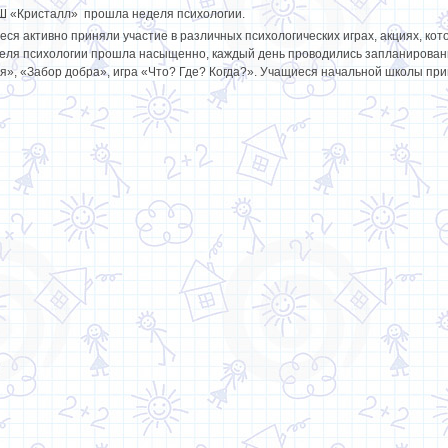
 «Кристалл» прошла неделя психологии.
ся активно приняли участие в различных психологических играх, акциях, кото
еля психологии прошла насыщенно, каждый день проводились запланирован
я», «Забор добра», игра «Что? Где? Когда?». Учащиеся начальной школы прин