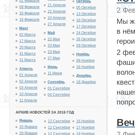
02 Февраля
Октябрь
21 Апреля
09 Февраля
05 Октября
2 Фев
22 Апреля
16 Февраля
13 Октября
24 Апреля
Мы ж
16 Февраля
16 Октября
27 Апреля
17 Октября
Март
в нё
Май
24 Октября
02 Марта
22 Мая
26 Октября
герои
17 Марта
23 Мая
29 Октября
20 Марта
2 фев
23 Мая
31 Марта
Ноябрь
27 Мая
31 Марта
фаши
09 Ноября
Июнь
16 Ноября
Апрель
воло
11 Июня
01 Апреля
Декабрь
квест
02 Апреля
Сентябрь
18 Декабря
03 Апреля
01 Сентября
нашей
10 Апреля
04 Сентября
попро
11 Апреля
АРХИВ НОВОСТЕЙ ЗА 2016 ГОД
Веч
Январь
12 Сентября
16 Ноября
20 Января
12 Сентября
17 Ноября
2 Фев
29 Января
12 Сентября
19 Ноября