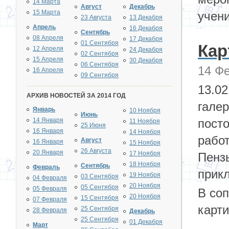
14 Марта
Август
Декабрь
15 Марта
учен
23 Августа
13 Декабря
Апрель
16 Декабря
Сентябрь
08 Апреля
17 Декабря
01 Сентября
Кар
12 Апреля
24 Декабря
02 Сентября
15 Апреля
30 Декабря
06 Сентября
14 Фе
16 Апреля
09 Сентября
13.02
АРХИВ НОВОСТЕЙ ЗА 2014 ГОД
гале
Январь
10 Ноября
Июнь
14 Января
пост
11 Ноября
25 Июня
16 Января
14 Ноября
рабо
Август
16 Января
15 Ноября
26 Августа
20 Января
17 Ноября
Пензы
18 Ноября
Сентябрь
Февраль
прик
19 Ноября
03 Сентября
04 Февраля
20 Ноября
05 Сентября
05 Февраля
В со
20 Ноября
15 Сентября
07 Февраля
карти
25 Сентября
28 Февраля
Декабрь
25 Сентября
01 Декабря
Март