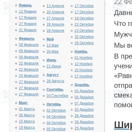
22 Фе
Январь
13 Апреля
17 Октября
Давн
12 Января
20 Апреля
17 Октября
17 Января
27 Апреля
18 Октября
Что г
27 Января
28 Апреля
22 Октября
31 Января
28 Апреля
23 Октября
Мужч
25 Октября
Февраль
Май
26 Октября
Мы в
08 Февраля
12 Мая
08 Февраля
26 Мая
Ноябрь
В пре
09 Февраля
01 Ноября
Июнь
22 Февраля
12 Ноября
учени
21 Июня
22 Февраля
20 Ноября
«Рав
Август
24 Февраля
27 Ноября
28 Августа
27 Февраля
отпра
Декабрь
27 Февраля
Сентябрь
03 Декабря
смека
27 Февраля
03 Сентября
05 Декабря
Март
помощ
07 Декабря
Октябрь
01 Марта
20 Декабря
02 Октября
06 Марта
26 Декабря
04 Октября
15 Марта
Шир
28 Декабря
04 Октября
19 Марта
29 Декабря
05 Октября