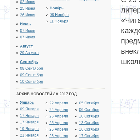
02 Июня
лите
Ноябрь
25 Июня
08 Ноября
26 Июня
«Чита
11 Ноября
Июль
каждо
07 Июля
07 Июля
предм
Август
внек
29 Августа
школ
Сентябрь
08 Сентября
09 Сентября
10 Сентября
АРХИВ НОВОСТЕЙ ЗА 2017 ГОД
Январь
22 Апреля
05 Октября
09 Января
24 Апреля
06 Октября
17 Января
25 Апреля
10 Октября
17 Января
25 Апреля
13 Октября
19 Января
25 Апреля
16 Октября
21 Января
26 Апреля
17 Октября