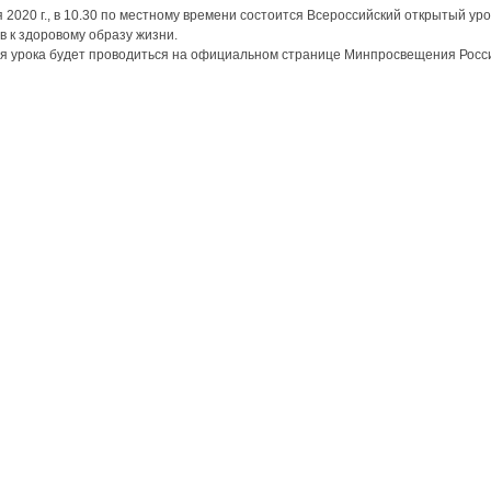
я 2020 г., в 10.30 по местному времени состоится Всероссийский открытый у
в к здоровому образу жизни.
я урока будет проводиться на официальном странице Минпросвещения Росси